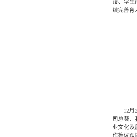
设、学生
续完善育
12
司总裁、
业文化及
作等议题